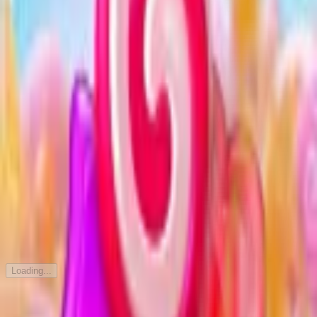
Clash of Clans SUPER RICH
SUPER RICH
Clash of Clans Crash Mania SUPER RICH
SUPER RICH
Mahjong Ways
PG Soft
Mahjong Ways 2
PG Soft
Gates of Olympus 1000
Pragmatic Play
Chinese Speed Baccarat 1
Pragmatic Play
Gates of Olympus Super Scatter
Pragmatic Play
Wild Bandito
PG Soft
Mahjong Wins 3 - Black Scatter
Pragmatic Play
Mahjong Wins 2
Pragmatic Play
Starlight Princess
Pragmatic Play
Starlight Princess 1000
Pragmatic Play
Pinata Wins
PG Soft
Chinese Speed Baccarat 2
Pragmatic Play
Wild Bounty Showdown
PG Soft
Sweet Bonanza CandyLand
Pragmatic Play
Gates of Olympus
Pragmatic Play
Mahjong Wins - Gong Xi Fa Cai
Pragmatic Play
Sweet Bonanza 1000
Pragmatic Play
Loading...
24
/
3429
Game