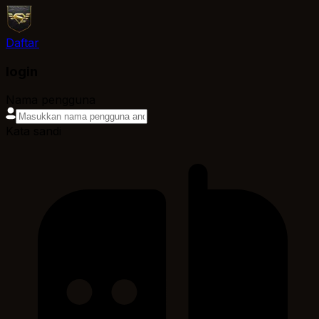
Daftar
login
Nama pengguna
Kata sandi