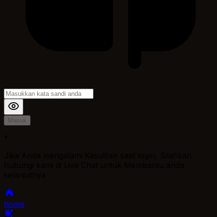
Masuk
*
Jika Anda mengalami Kesulitan saat login, Silahkan
hubungi kami di Live Chat untuk Membantu anda
selanjutnya
home