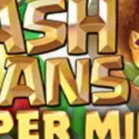
 yang membantu pemain meningkatkan modal bermain dan
s melimpah, SINTOTO menjadi situs
judi online
resmi pilihan