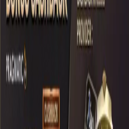
untuk semua member baru & lama! Nikmati 17x Putaran'
...'
Rincian
CASHBACK SPESIAL - SUPER RICH
Cashback Spesial – Super Rich Promosi Cashback ini
hanya untuk: • PERMAINAN: Semua Game Provider
Sup' ...'
Rincian
LUCKYSPIN!! RODA BONUS
MINGGUAN
🎡 LUCKYSPIN!! RODA BONUS MINGGUAN – KLAIM
SENDIRI, SPIN SENDIRI, CUAN SENDIRI! 📌 Sudahkah
deposit' ...'
Rincian
BONUS KHUSUS APK