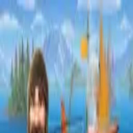
Daftar
Masuk
casino
Cari Permainan
crazy time
clash of clans super rich
all stars - world cup 2026
fire in the hole 3
fury of anubis
crash game
for you
slot
live casino
4
arcade
fishing
2603
635
104
21
Provider :
All
Clash of Clans Crash Mania SUPER RICH
SUPER RICH
Spaceman
Pragmatic Play
High Flyer
Pragmatic Play