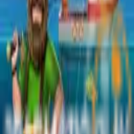
Big Bass Crash
Pragmatic Play
4
/
4
Game
Page
1
of
1
SINTOTO Situs Judi Online
Resmi Dengan Winrate
Tinggi Hari Ini
SINTOTO
menjadi situs judi online resmi dengan winrate
tinggi hari ini. Pemain dapat menikmati peluang menang
konsisten di berbagai permainan online.
Selain winrate tinggi, platform ini rutin memperbarui
statistik permainan
gacor
untuk membantu pemain