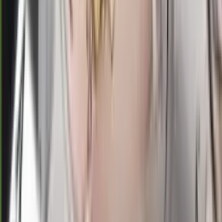
michigan evening
Kamis, 06 Agu
Buka
06.30
06.15
0
6
4
8
TV
1838
tennessee evening
Kamis, 06 Agu
Buka