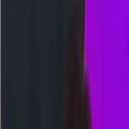
Togel
Slot
Kasino
Olahraga
Arcade
Poker
Tembak Ikan
Sabung Ayam
Togel
Lainnya