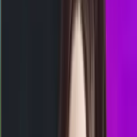
7
1
5
MP
3657
malibucitypools
Rabu, 05 Agu
Buka
00.00
23.50
5
9
2
0