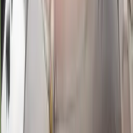
06.30
06.00
0
8
2
1
TE
2690
texas evening
Kamis, 06 Agu
Buka
06.00