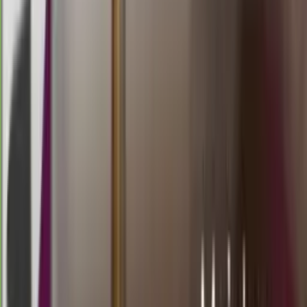
2
3
SF
2716
santafe lottery
Kamis, 06 Agu
Buka
06.00
05.50
0
2
2
9
MN