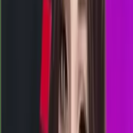
12.00
11.00
7
6
0
7
SP
1067
shanghai pools pagi
Kamis, 06 Agu
Buka
11.15