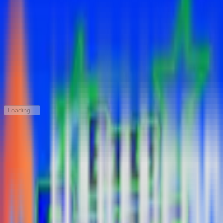
Aces and Eights 5 Hand
Habanero
Aces and Eights 50 Hand
Habanero
Aces and Eights 10 Hand
Habanero
Aces and Eights 1 Hand
Habanero
Aces and Eights 100 Hand
Habanero
All American Poker 1 Hand
Habanero
All American Poker 5 Hand
Habanero
All American Poker 100 Hand
Habanero
All American Poker 50 Hand
Habanero
Bonus Deuces Wild 1 Hand
Habanero
Bonus Deuces Wild 10 Hand
Habanero
Loading...
24
/
62
Game
Page
1
of
3
SINTOTO Situs Judi Online
Resmi Dengan Winrate
Tinggi Hari Ini