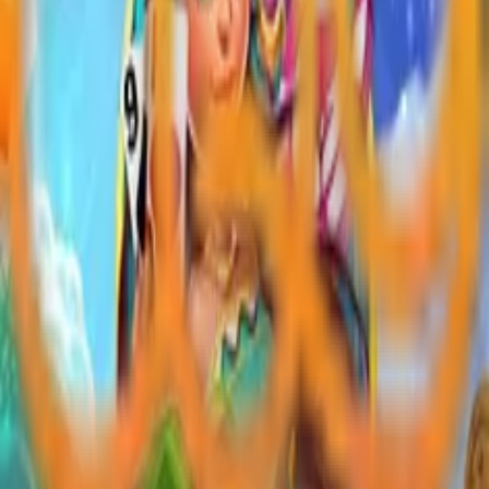
SINTOTO Situs Judi Online
Resmi Dengan Winrate
Tinggi Hari Ini
SINTOTO
menjadi situs judi online resmi dengan winrate
tinggi hari ini. Pemain dapat menikmati peluang menang
konsisten di berbagai permainan online.
Selain winrate tinggi, platform ini rutin memperbarui
statistik permainan
gacor
untuk membantu pemain
menentukan strategi terbaik.
Keamanan transaksi menjadi fokus utama. Semua
deposit
dan penarikan dilakukan melalui enkripsi modern