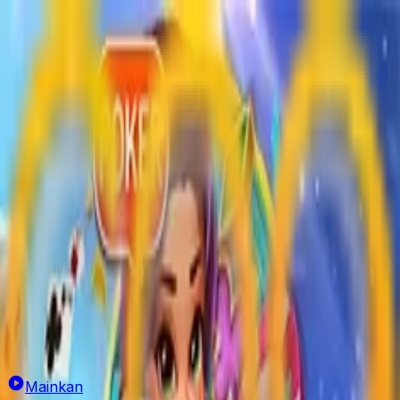
Daftar
Masuk
casino
Cari Permainan
clash of clans super rich
lightning roulette
all stars - world cup 2026
fire in the hole 3
plinko+
crash game
for you
slot
live casino
4
arcade
fishing
2603
635
104
21
Provider :
CQ9
Filter :
TERKENAL
Mainkan