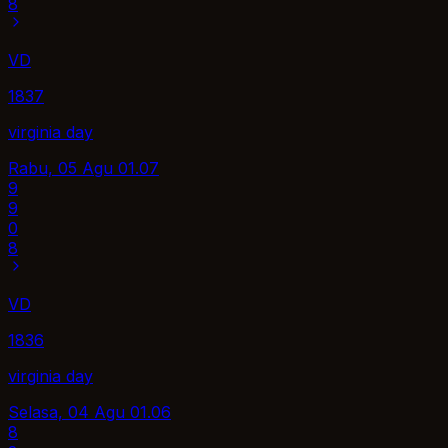
8
VD
1837
virginia day
Rabu, 05 Agu
01.07
9
9
0
8
VD
1836
virginia day
Selasa, 04 Agu
01.06
8