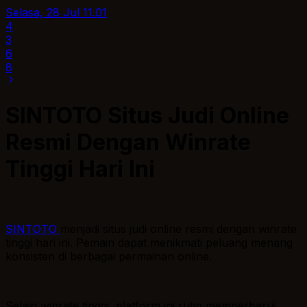
Selasa, 28 Jul
11.01
4
3
6
8
SINTOTO Situs Judi Online
Resmi Dengan Winrate
Tinggi Hari Ini
SINTOTO
menjadi situs judi online resmi dengan winrate
tinggi hari ini. Pemain dapat menikmati peluang menang
konsisten di berbagai permainan online.
Selain winrate tinggi, platform ini rutin memperbarui