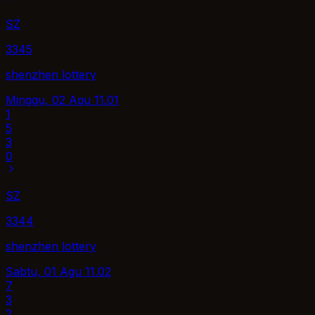
SZ
3345
shenzhen lottery
Minggu, 02 Agu
11.01
1
5
3
0
SZ
3344
shenzhen lottery
Sabtu, 01 Agu
11.02
7
3
2