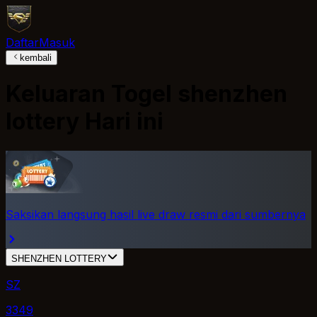
Daftar
Masuk
kembali
Keluaran Togel
shenzhen
lottery
Hari ini
Saksikan langsung hasil live draw resmi dari sumbernya
SHENZHEN LOTTERY
SZ
3349