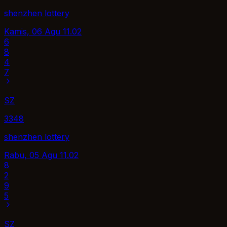
shenzhen lottery
Kamis, 06 Agu
11.02
6
8
4
7
SZ
3348
shenzhen lottery
Rabu, 05 Agu
11.02
8
2
9
5
SZ