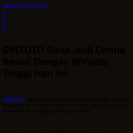
Selasa, 28 Jul
11.07
2
5
0
4
SINTOTO Situs Judi Online
Resmi Dengan Winrate
Tinggi Hari Ini
SINTOTO
menjadi situs judi online resmi dengan winrate
tinggi hari ini. Pemain dapat menikmati peluang menang
konsisten di berbagai permainan online.
Selain winrate tinggi, platform ini rutin memperbarui