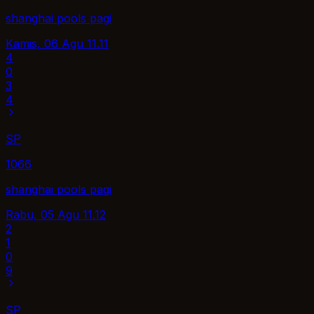
shanghai pools pagi
Kamis, 06 Agu
11.11
4
0
3
4
SP
1066
shanghai pools pagi
Rabu, 05 Agu
11.12
2
1
0
9
SP