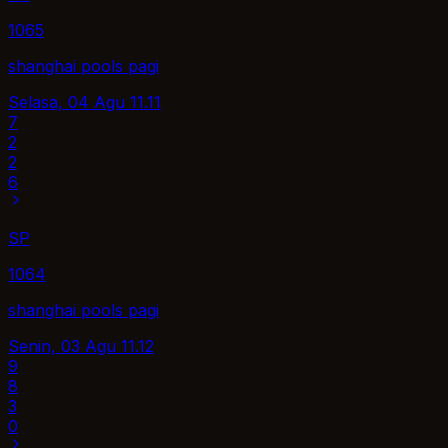
1065
shanghai pools pagi
Selasa, 04 Agu
11.11
7
2
2
6
SP
1064
shanghai pools pagi
Senin, 03 Agu
11.12
9
8
3
0