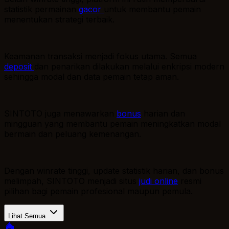
statistik permainan
gacor
untuk membantu pemain
menentukan strategi terbaik.
Keamanan transaksi menjadi fokus utama. Semua
deposit
dan penarikan dilakukan melalui enkripsi modern
sehingga modal dan data pemain tetap aman.
SINTOTO juga menawarkan
bonus
harian dan
mingguan yang membantu pemain meningkatkan modal
bermain dan peluang kemenangan.
Dengan winrate tinggi, update statistik harian, dan bonus
melimpah, SINTOTO menjadi situs
judi online
resmi
pilihan bagi pemain profesional maupun pemula.
Lihat Semua