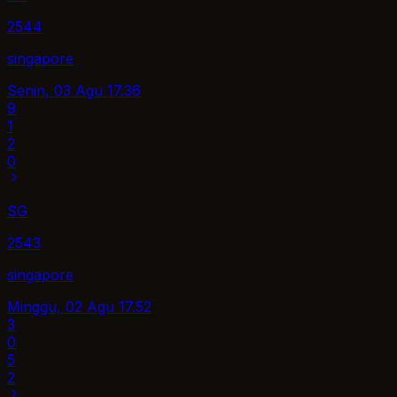
2544
singapore
Senin, 03 Agu
17.36
9
1
2
0
SG
2543
singapore
Minggu, 02 Agu
17.52
3
0
5
2