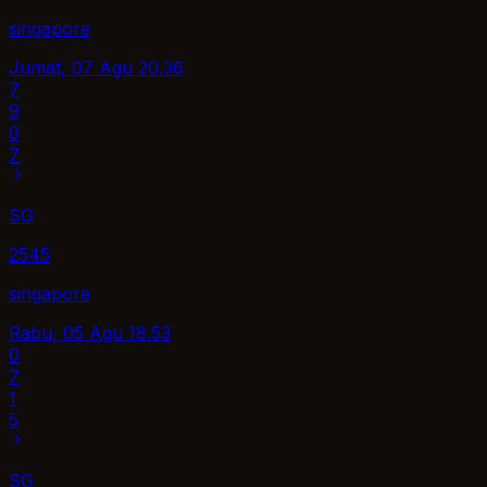
singapore
Jumat, 07 Agu
20.36
7
9
0
7
SG
2545
singapore
Rabu, 05 Agu
18.53
0
7
1
5
SG