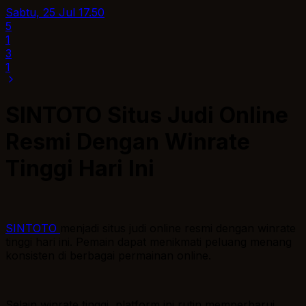
Sabtu, 25 Jul
17.50
5
1
3
1
SINTOTO Situs Judi Online
Resmi Dengan Winrate
Tinggi Hari Ini
SINTOTO
menjadi situs judi online resmi dengan winrate
tinggi hari ini. Pemain dapat menikmati peluang menang
konsisten di berbagai permainan online.
Selain winrate tinggi, platform ini rutin memperbarui