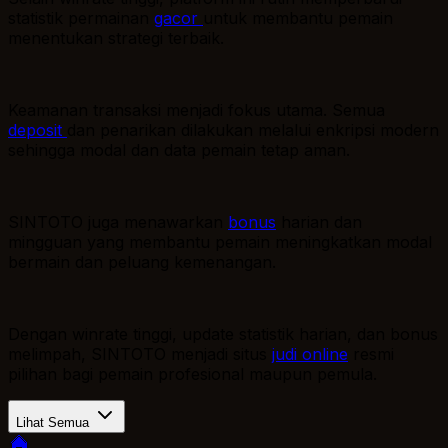
statistik permainan
gacor
untuk membantu pemain
menentukan strategi terbaik.
Keamanan transaksi menjadi fokus utama. Semua
deposit
dan penarikan dilakukan melalui enkripsi modern
sehingga modal dan data pemain tetap aman.
SINTOTO juga menawarkan
bonus
harian dan
mingguan yang membantu pemain meningkatkan modal
bermain dan peluang kemenangan.
Dengan winrate tinggi, update statistik harian, dan bonus
melimpah, SINTOTO menjadi situs
judi online
resmi
pilihan bagi pemain profesional maupun pemula.
Lihat Semua