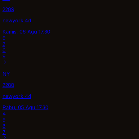
2289
newyork 4d
Kamis, 06 Agu
17.30
9
2
6
9
NY
2288
newyork 4d
Rabu, 05 Agu
17.30
4
9
8
7