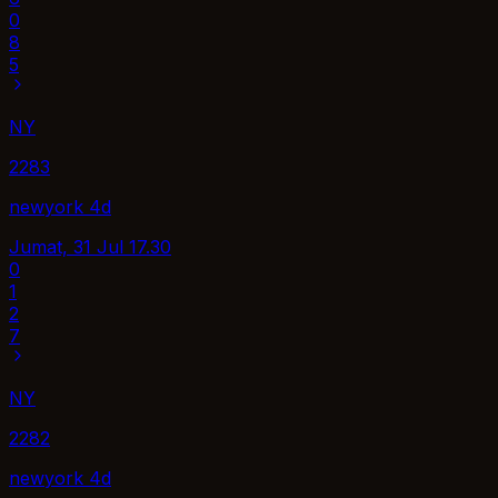
0
8
5
NY
2283
newyork 4d
Jumat, 31 Jul
17.30
0
1
2
7
NY
2282
newyork 4d