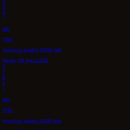
3
6
0
MO
1793
morocco quatro 03:00 wib
Kamis, 06 Agu
03.28
2
7
6
5
MO
1792
morocco quatro 03:00 wib