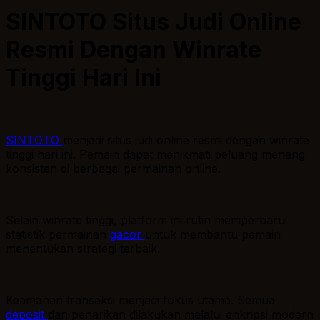
SINTOTO Situs Judi Online
Resmi Dengan Winrate
Tinggi Hari Ini
SINTOTO
menjadi situs judi online resmi dengan winrate
tinggi hari ini. Pemain dapat menikmati peluang menang
konsisten di berbagai permainan online.
Selain winrate tinggi, platform ini rutin memperbarui
statistik permainan
gacor
untuk membantu pemain
menentukan strategi terbaik.
Keamanan transaksi menjadi fokus utama. Semua
deposit
dan penarikan dilakukan melalui enkripsi modern