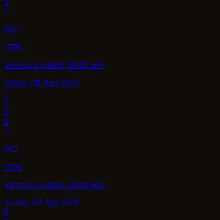
3
MO
1795
morocco quatro 03:00 wib
Sabtu, 08 Agu
03.12
1
2
3
6
MO
1794
morocco quatro 03:00 wib
Jumat, 07 Agu
03.11
8