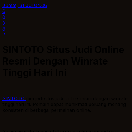
Jumat, 31 Jul
04.06
6
0
3
8
SINTOTO Situs Judi Online
Resmi Dengan Winrate
Tinggi Hari Ini
SINTOTO
menjadi situs judi online resmi dengan winrate
tinggi hari ini. Pemain dapat menikmati peluang menang
konsisten di berbagai permainan online.
Selain winrate tinggi, platform ini rutin memperbarui