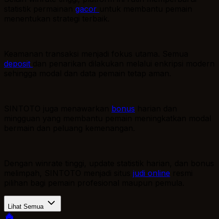
statistik permainan
gacor
untuk membantu pemain
menentukan strategi terbaik.
Keamanan transaksi menjadi fokus utama. Semua
deposit
dan penarikan dilakukan melalui enkripsi modern
sehingga modal dan data pemain tetap aman.
SINTOTO juga menawarkan
bonus
harian dan
mingguan yang membantu pemain meningkatkan modal
bermain dan peluang kemenangan.
Dengan winrate tinggi, update statistik harian, dan bonus
melimpah, SINTOTO menjadi situs
judi online
resmi
pilihan bagi pemain profesional maupun pemula.
Lihat Semua