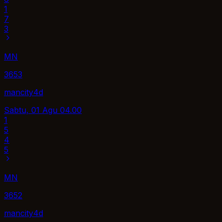
1
7
3
MN
3653
mancity4d
Sabtu, 01 Agu
04.00
1
5
4
5
MN
3652
mancity4d