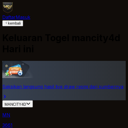
Daftar
Masuk
kembali
Keluaran Togel
mancity4d
Hari ini
Saksikan langsung hasil live draw resmi dari sumbernya
MANCITY4D
MN
3661