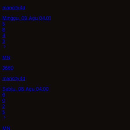
mancity4d
Minggu, 09 Agu
04.01
5
8
4
3
MN
3660
mancity4d
Sabtu, 08 Agu
04.00
6
0
2
5
MN