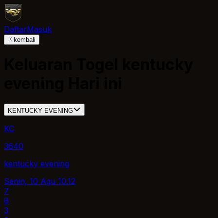
Daftar
Masuk
kembali
Keluaran Togel
kentucky
evening
Hari ini
KENTUCKY EVENING
KC
3640
kentucky evening
Senin, 10 Agu
10.12
7
8
3