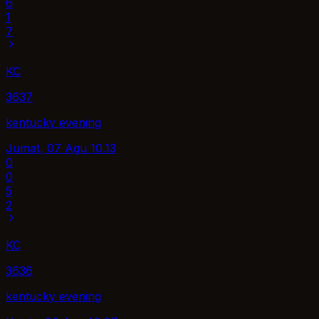
6
1
7
KC
3637
kentucky evening
Jumat, 07 Agu
10.13
0
0
5
2
KC
3636
kentucky evening