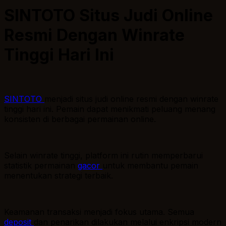
SINTOTO Situs Judi Online
Resmi Dengan Winrate
Tinggi Hari Ini
SINTOTO
menjadi situs judi online resmi dengan winrate
tinggi hari ini. Pemain dapat menikmati peluang menang
konsisten di berbagai permainan online.
Selain winrate tinggi, platform ini rutin memperbarui
statistik permainan
gacor
untuk membantu pemain
menentukan strategi terbaik.
Keamanan transaksi menjadi fokus utama. Semua
deposit
dan penarikan dilakukan melalui enkripsi modern