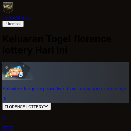
Daftar
Masuk
kembali
Keluaran Togel
florence
lottery
Hari ini
Saksikan langsung hasil live draw resmi dari sumbernya
FLORENCE LOTTERY
FL
2717