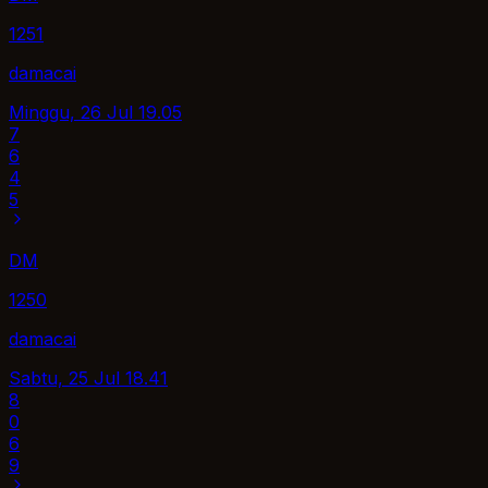
1251
damacai
Minggu, 26 Jul
19.05
7
6
4
5
DM
1250
damacai
Sabtu, 25 Jul
18.41
8
0
6
9