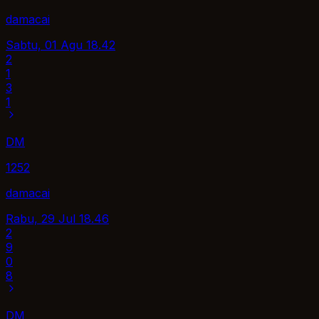
damacai
Sabtu, 01 Agu
18.42
2
1
3
1
DM
1252
damacai
Rabu, 29 Jul
18.46
2
9
0
8
DM