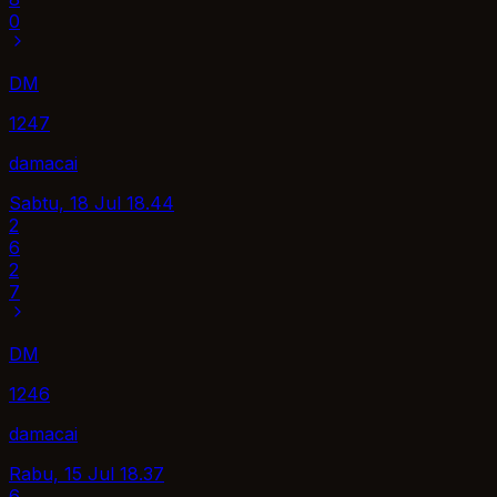
0
DM
1247
damacai
Sabtu, 18 Jul
18.44
2
6
2
7
DM
1246
damacai
Rabu, 15 Jul
18.37
6