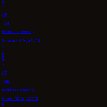
2
AE
1836
arkansas evening
Selasa, 04 Agu
07.16
6
1
9
3
AE
1835
arkansas evening
Senin, 03 Agu
07.16
6