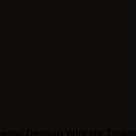
esmi Dengan Winrate Tinggi 