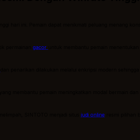
tinggi hari ini. Pemain dapat menikmati peluang menang kon
istik permainan
gacor
untuk membantu pemain menentukan st
t
dan penarikan dilakukan melalui enkripsi modern sehingg
 yang membantu pemain meningkatkan modal bermain dan
s melimpah, SINTOTO menjadi situs
judi online
resmi pilihan