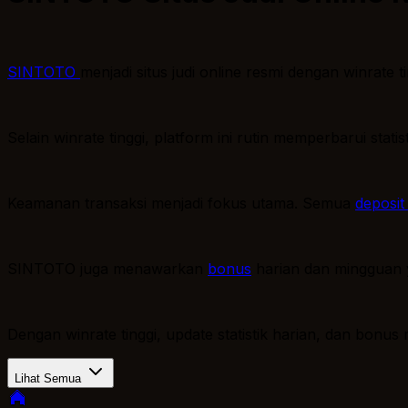
SINTOTO
menjadi situs judi online resmi dengan winrate 
Selain winrate tinggi, platform ini rutin memperbarui stat
Keamanan transaksi menjadi fokus utama. Semua
deposi
SINTOTO juga menawarkan
bonus
harian dan mingguan
Dengan winrate tinggi, update statistik harian, dan bonu
Lihat Semua