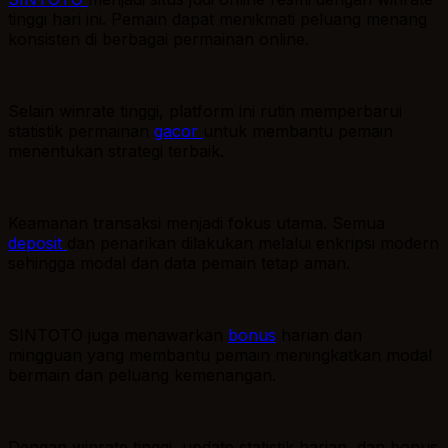
tinggi hari ini. Pemain dapat menikmati peluang menang
konsisten di berbagai permainan online.
Selain winrate tinggi, platform ini rutin memperbarui
statistik permainan
gacor
untuk membantu pemain
menentukan strategi terbaik.
Keamanan transaksi menjadi fokus utama. Semua
deposit
dan penarikan dilakukan melalui enkripsi modern
sehingga modal dan data pemain tetap aman.
SINTOTO juga menawarkan
bonus
harian dan
mingguan yang membantu pemain meningkatkan modal
bermain dan peluang kemenangan.
Dengan winrate tinggi, update statistik harian, dan bonus