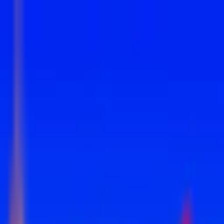
Daftar
Masuk
poker
Cari Permainan
Provider :
Habanero
Tens or Better 50 Hand
Habanero
Tens or Better 100 Hand
Habanero
Tens or Better 1 Hand
Habanero
Tens or Better 5 Hand
Habanero
Tens or Better 10 Hand
Habanero
Joker Poker 5 Hand
Habanero
Joker Poker 10 Hand
Habanero
Joker Poker 50 Hand
Habanero
Joker Poker 100 Hand
Habanero
Double Double Bonus Poker 100 Hand
Habanero
Joker Poker 1 Hand
Habanero
Double Double Bonus Poker 5 Hand
Habanero
Double Double Bonus Poker 10 Hand
Habanero