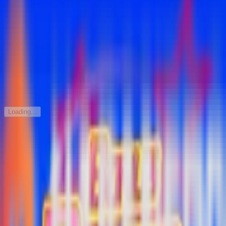
Double Double Bonus Poker 50 Hand
Habanero
Double Bonus Poker 100 Hand
Habanero
Double Double Bonus Poker 1 Hand
Habanero
Double Bonus Poker 10 Hand
Habanero
Double Bonus Poker 50 Hand
Habanero
Bonus Poker 50 Hand
Habanero
Bonus Poker 100 Hand
Habanero
Double Bonus Poker 1 Hand
Habanero
Double Bonus Poker 5 Hand
Habanero
Bonus Poker 5 Hand
Habanero
Bonus Poker 10 Hand
Habanero
Loading...
24
/
50
Game
Page
1
of
3
SINTOTO Situs Judi Online
Resmi Dengan Winrate
Tinggi Hari Ini