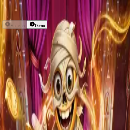
Daftar
Masuk
Mainkan
Demo
Tut's Treasure Tower
fatpanda
kembali
SINTOTO Situs Judi Online
Resmi Dengan Winrate
Tinggi Hari Ini
SINTOTO
menjadi situs judi online resmi dengan winrate
tinggi hari ini. Pemain dapat menikmati peluang menang
konsisten di berbagai permainan online.