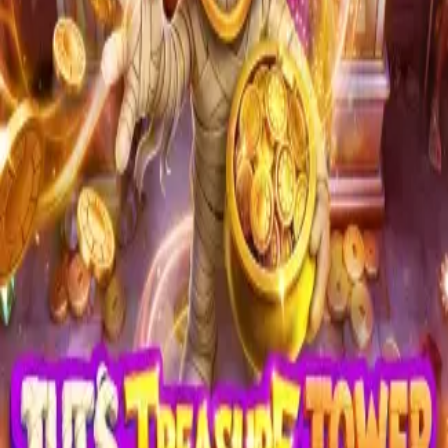
Selain winrate tinggi, platform ini rutin memperbarui
statistik permainan
gacor
untuk membantu pemain
menentukan strategi terbaik.
Keamanan transaksi menjadi fokus utama. Semua
deposit
dan penarikan dilakukan melalui enkripsi modern
sehingga modal dan data pemain tetap aman.
SINTOTO juga menawarkan
bonus
harian dan
mingguan yang membantu pemain meningkatkan modal
bermain dan peluang kemenangan.
Dengan winrate tinggi, update statistik harian, dan bonus
melimpah, SINTOTO menjadi situs
judi online
resmi
pilihan bagi pemain profesional maupun pemula.
Lihat Semua