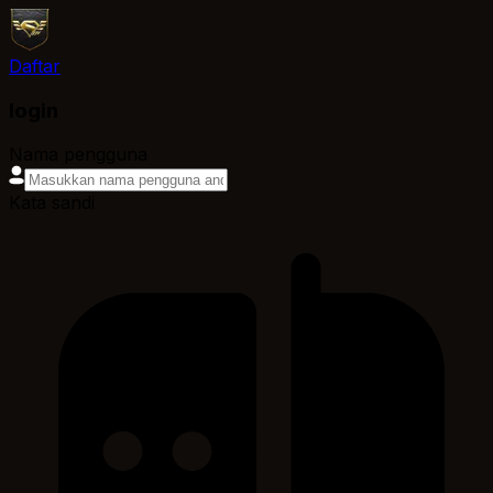
Daftar
login
Nama pengguna
Kata sandi