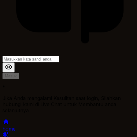
Masuk
*
Jika Anda mengalami Kesulitan saat login, Silahkan
hubungi kami di Live Chat untuk Membantu anda
selanjutnya
home