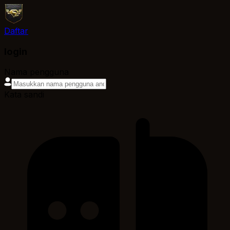
Daftar
login
Nama pengguna
Kata sandi