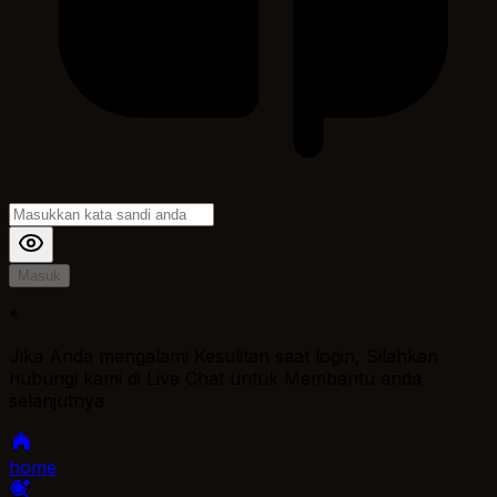
Masuk
*
Jika Anda mengalami Kesulitan saat login, Silahkan
hubungi kami di Live Chat untuk Membantu anda
selanjutnya
home