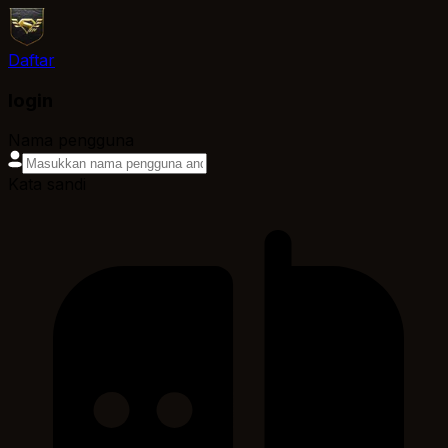
Daftar
login
Nama pengguna
Kata sandi