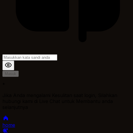
Masuk
*
Jika Anda mengalami Kesulitan saat login, Silahkan
hubungi kami di Live Chat untuk Membantu anda
selanjutnya
home