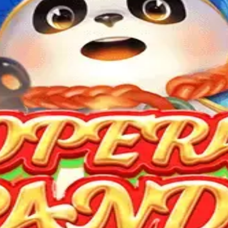
 yang membantu pemain meningkatkan modal bermain dan
s melimpah, SINTOTO menjadi situs
judi online
resmi pilihan