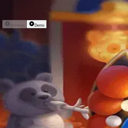
Daftar
Masuk
Mainkan
Demo
OPERA PANDA
fivegaming
kembali
SINTOTO Situs Judi Online R
SINTOTO
menjadi situs judi online resmi dengan winrate 
Selain winrate tinggi, platform ini rutin memperbarui stat
Keamanan transaksi menjadi fokus utama. Semua
deposi