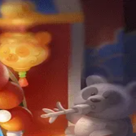
Hari Ini
sisten di berbagai permainan online.
rategi terbaik.
a modal dan data pemain tetap aman.