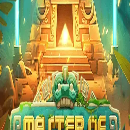
Selain winrate tinggi, platform ini rutin memperbarui
statistik permainan
gacor
untuk membantu pemain
menentukan strategi terbaik.
Keamanan transaksi menjadi fokus utama. Semua
deposit
dan penarikan dilakukan melalui enkripsi modern
sehingga modal dan data pemain tetap aman.
SINTOTO juga menawarkan
bonus
harian dan
mingguan yang membantu pemain meningkatkan modal
bermain dan peluang kemenangan.
Dengan winrate tinggi, update statistik harian, dan bonus
melimpah, SINTOTO menjadi situs
judi online
resmi
pilihan bagi pemain profesional maupun pemula.
Lihat Semua