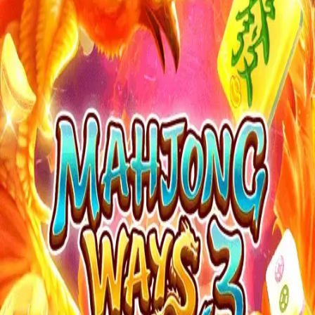
Selain winrate tinggi, platform ini rutin memperbarui
statistik permainan
gacor
untuk membantu pemain
menentukan strategi terbaik.
Keamanan transaksi menjadi fokus utama. Semua
deposit
dan penarikan dilakukan melalui enkripsi modern
sehingga modal dan data pemain tetap aman.
SINTOTO juga menawarkan
bonus
harian dan
mingguan yang membantu pemain meningkatkan modal
bermain dan peluang kemenangan.
Dengan winrate tinggi, update statistik harian, dan bonus
melimpah, SINTOTO menjadi situs
judi online
resmi
pilihan bagi pemain profesional maupun pemula.
Lihat Semua