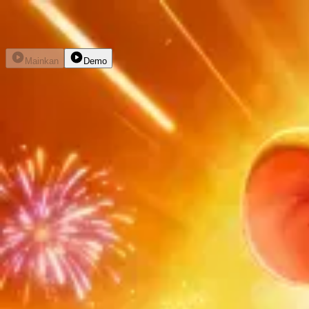
Daftar
Masuk
Mainkan
Demo
Lucky Mouse
fatpanda
kembali
SINTOTO Situs Judi Online R
SINTOTO
menjadi situs judi online resmi dengan winrate 
Selain winrate tinggi, platform ini rutin memperbarui stat
Keamanan transaksi menjadi fokus utama. Semua
deposi