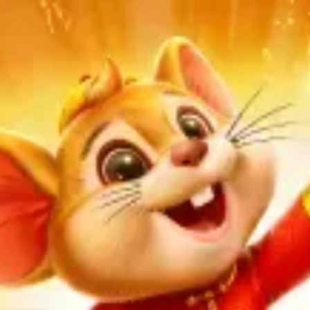
esmi Dengan Winrate Tinggi 
tinggi hari ini. Pemain dapat menikmati peluang menang kon
istik permainan
gacor
untuk membantu pemain menentukan st
t
dan penarikan dilakukan melalui enkripsi modern sehingg