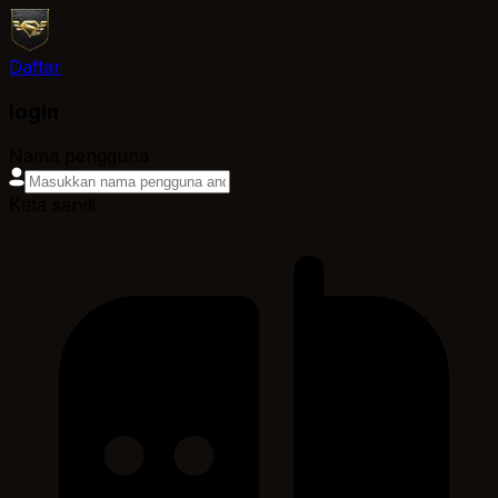
Daftar
login
Nama pengguna
Kata sandi