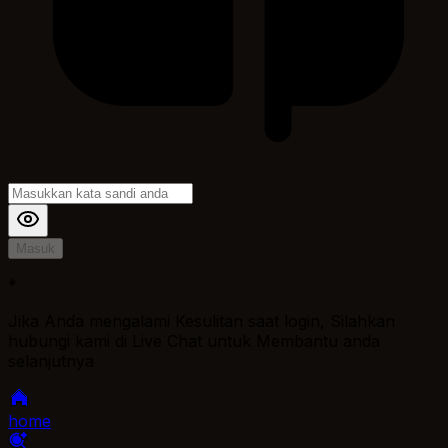
Masuk
*
Jika Anda mengalami Kesulitan saat login, Silahkan
hubungi kami di Live Chat untuk Membantu anda
selanjutnya
home