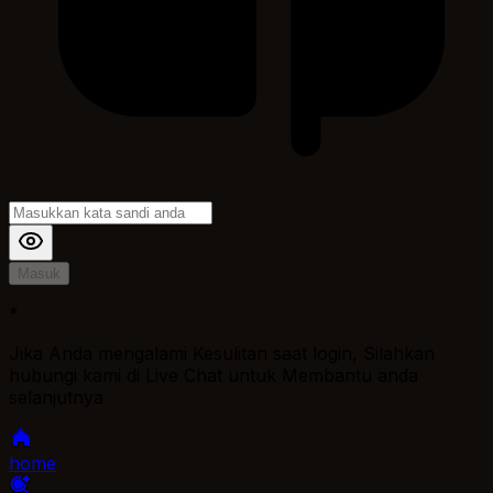
Masuk
*
Jika Anda mengalami Kesulitan saat login, Silahkan
hubungi kami di Live Chat untuk Membantu anda
selanjutnya
home