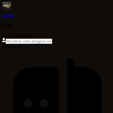
Daftar
login
Nama pengguna
Kata sandi