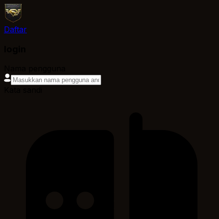
Daftar
login
Nama pengguna
Kata sandi