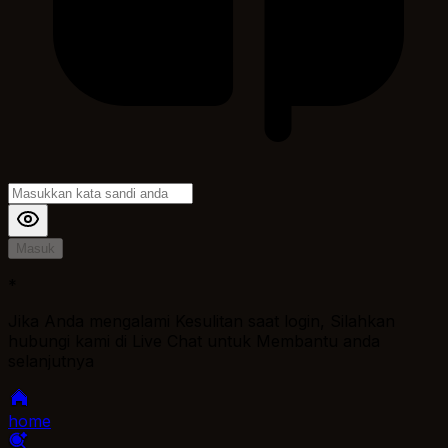
Masuk
*
Jika Anda mengalami Kesulitan saat login, Silahkan
hubungi kami di Live Chat untuk Membantu anda
selanjutnya
home