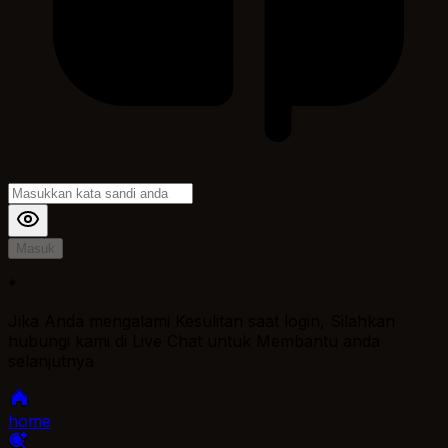
Masuk
*
Jika Anda mengalami Kesulitan saat login, Silahkan
hubungi kami di Live Chat untuk Membantu anda
selanjutnya
home