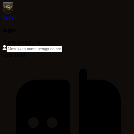
Daftar
login
Nama pengguna
Kata sandi