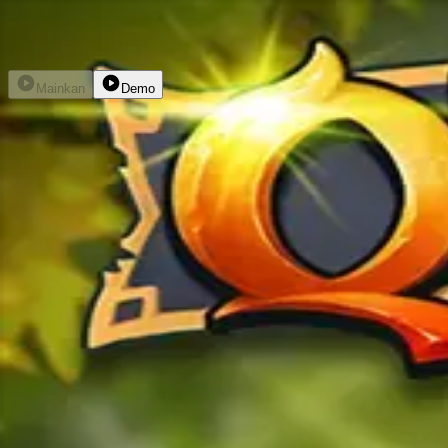
Daftar
Masuk
Mainkan
Demo
Cash Quest
hacksaw
kembali
SINTOTO Situs Judi Online R
SINTOTO
menjadi situs judi online resmi dengan winrate 
Selain winrate tinggi, platform ini rutin memperbarui stat
Keamanan transaksi menjadi fokus utama. Semua
deposi