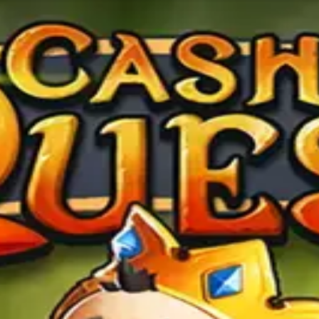
esmi Dengan Winrate Tinggi 
tinggi hari ini. Pemain dapat menikmati peluang menang kon
istik permainan
gacor
untuk membantu pemain menentukan st
t
dan penarikan dilakukan melalui enkripsi modern sehingg