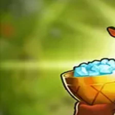
SINTOTO juga menawarkan
bonus
harian dan mingguan
Dengan winrate tinggi, update statistik harian, dan bonu
Lihat Semua
home
explore
promo
dompet
livechat