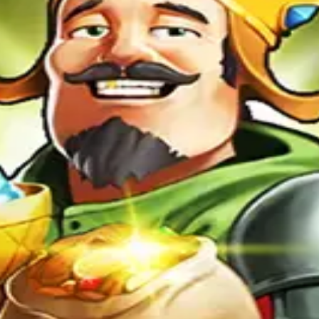
 yang membantu pemain meningkatkan modal bermain dan
s melimpah, SINTOTO menjadi situs
judi online
resmi pilihan