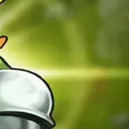
 peluang kemenangan.
 bagi pemain profesional maupun pemula.