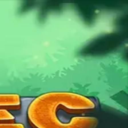
Hari Ini
sisten di berbagai permainan online.
rategi terbaik.
a modal dan data pemain tetap aman.