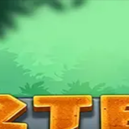
esmi Dengan Winrate Tinggi 
tinggi hari ini. Pemain dapat menikmati peluang menang kon
istik permainan
gacor
untuk membantu pemain menentukan st
t
dan penarikan dilakukan melalui enkripsi modern sehingg