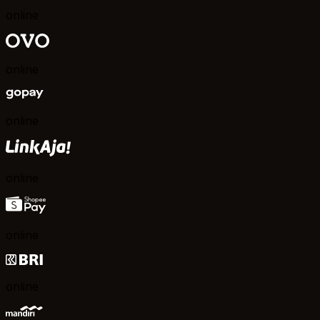
online
online
online
online
online
online