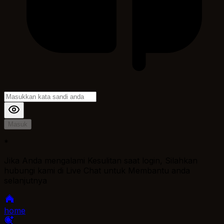
Masuk
*
Jika Anda mengalami Kesulitan saat login, Silahkan
hubungi kami di Live Chat untuk Membantu anda
selanjutnya
home