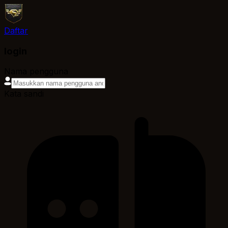
Daftar
login
Nama pengguna
Kata sandi