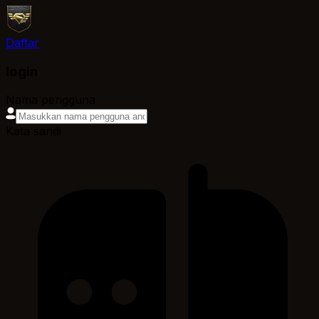
Daftar
login
Nama pengguna
Kata sandi