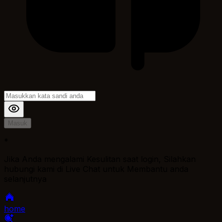
Masuk
*
Jika Anda mengalami Kesulitan saat login, Silahkan
hubungi kami di Live Chat untuk Membantu anda
selanjutnya
home