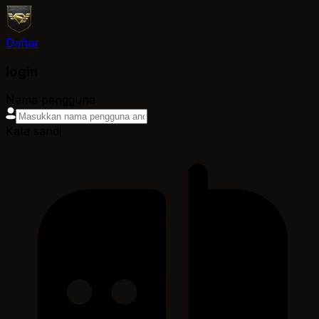
Daftar
login
Nama pengguna
Kata sandi