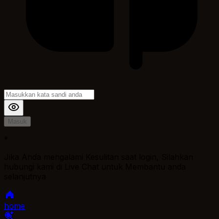
Masuk
*
Jika Anda mengalami Kesulitan saat login, Silahkan
hubungi kami di Live Chat untuk Membantu anda
selanjutnya
home