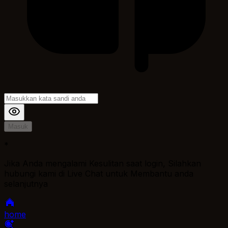
Masuk
*
Jika Anda mengalami Kesulitan saat login, Silahkan
hubungi kami di Live Chat untuk Membantu anda
selanjutnya
home