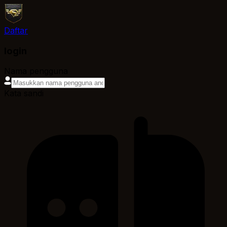
Daftar
login
Nama pengguna
Kata sandi