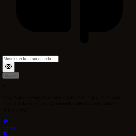
Masuk
*
Jika Anda mengalami Kesulitan saat login, Silahkan
hubungi kami di Live Chat untuk Membantu anda
selanjutnya
home