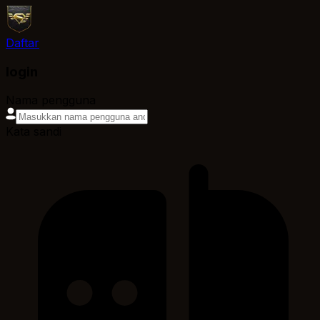
Daftar
login
Nama pengguna
Kata sandi