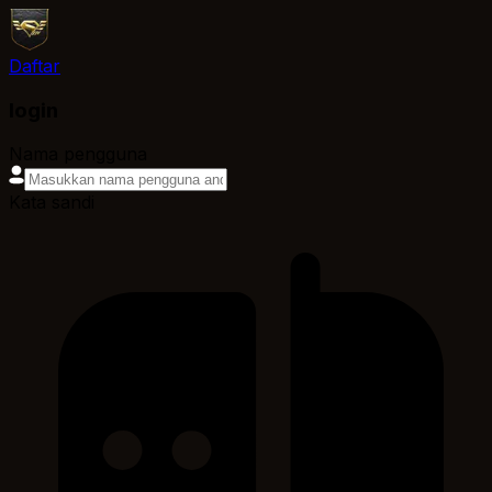
Daftar
login
Nama pengguna
Kata sandi