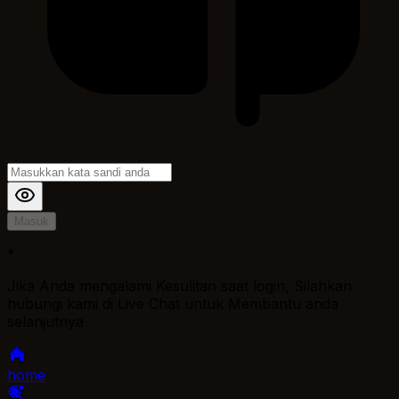
Masuk
*
Jika Anda mengalami Kesulitan saat login, Silahkan
hubungi kami di Live Chat untuk Membantu anda
selanjutnya
home