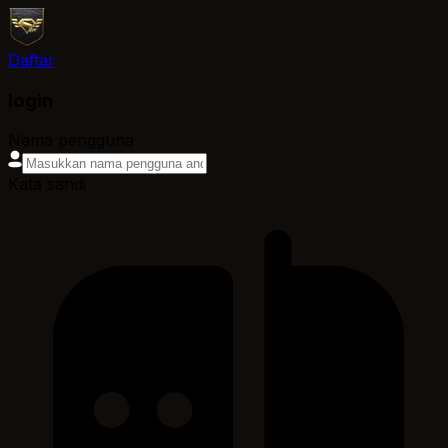
Daftar
login
Nama pengguna
Kata sandi