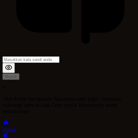
Masuk
*
Jika Anda mengalami Kesulitan saat login, Silahkan
hubungi kami di Live Chat untuk Membantu anda
selanjutnya
home