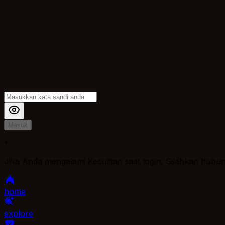
Masuk
*
Jika Anda mengalami Kesulitan saat login, Silahkan hubu
home
explore