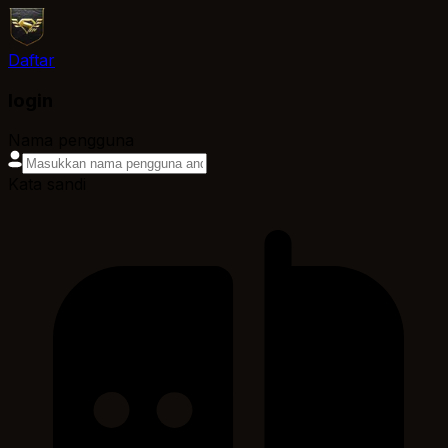
Daftar
login
Nama pengguna
Kata sandi