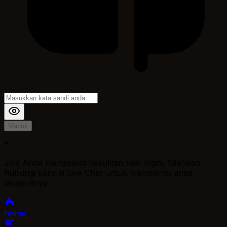
Masuk
*
Jika Anda mengalami Kesulitan saat login, Silahkan
hubungi kami di Live Chat untuk Membantu anda
selanjutnya
home