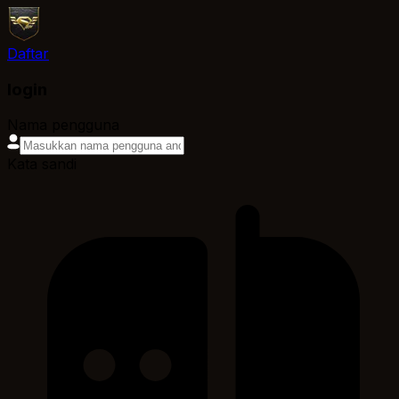
Daftar
login
Nama pengguna
Kata sandi