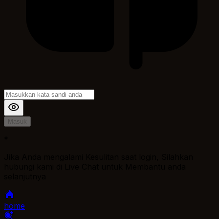
Masuk
*
Jika Anda mengalami Kesulitan saat login, Silahkan
hubungi kami di Live Chat untuk Membantu anda
selanjutnya
home