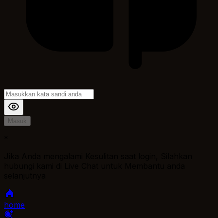
Masuk
*
Jika Anda mengalami Kesulitan saat login, Silahkan
hubungi kami di Live Chat untuk Membantu anda
selanjutnya
home