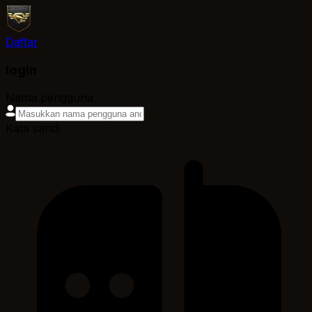
Daftar
login
Nama pengguna
Kata sandi