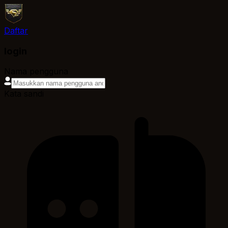
Daftar
login
Nama pengguna
Kata sandi