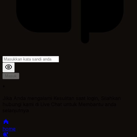
Masuk
*
Jika Anda mengalami Kesulitan saat login, Silahkan
hubungi kami di Live Chat untuk Membantu anda
selanjutnya
home