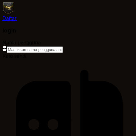
Daftar
login
Nama pengguna
Kata sandi