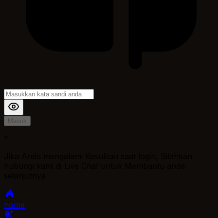
Masuk
*
Jika Anda mengalami Kesulitan saat login, Silahkan
hubungi kami di Live Chat untuk Membantu anda
selanjutnya
home