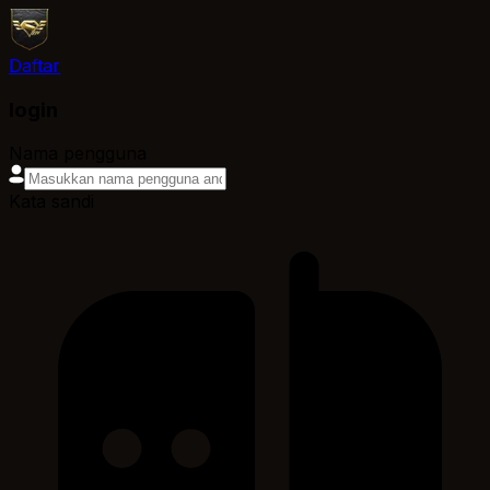
Daftar
login
Nama pengguna
Kata sandi