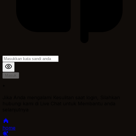
Masuk
*
Jika Anda mengalami Kesulitan saat login, Silahkan
hubungi kami di Live Chat untuk Membantu anda
selanjutnya
home